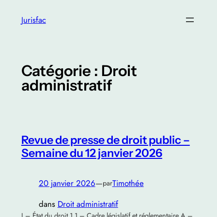
Aller
Jurisfac
au
contenu
Catégorie :
Droit
administratif
Revue de presse de droit public –
Semaine du 12 janvier 2026
20 janvier 2026
—
Timothée
par
dans
Droit administratif
I – État du droit 1.1 – Cadre législatif et réglementaire A –