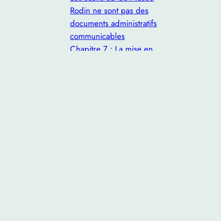
Rodin ne sont pas des
documents administratifs
communicables
Chapitre 7 : La mise en
œuvre de la prohibition des
ententes et des abus de
position dominante
Chapitre 6 : Le Digital
Markets Act