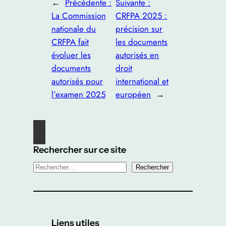
←
Précédente :
Suivante :
La Commission
CRFPA 2025 :
nationale du
précision sur
CRFPA fait
les documents
évoluer les
autorisés en
documents
droit
autorisés pour
international et
l’examen 2025
européen
→
Rechercher sur ce site
R
Rechercher
e
c
h
e
Liens utiles