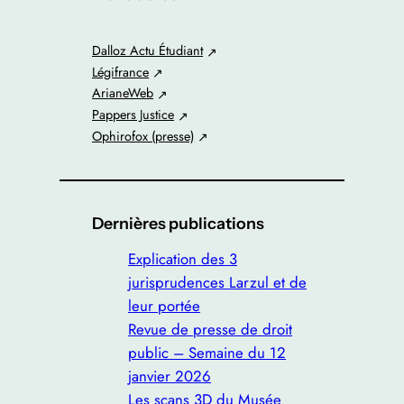
r
c
Dalloz Actu Étudiant
h
Légifrance
e
ArianeWeb
r
Pappers Justice
Ophirofox (presse)
Dernières publications
Explication des 3
jurisprudences Larzul et de
leur portée
Revue de presse de droit
public – Semaine du 12
janvier 2026
Les scans 3D du Musée