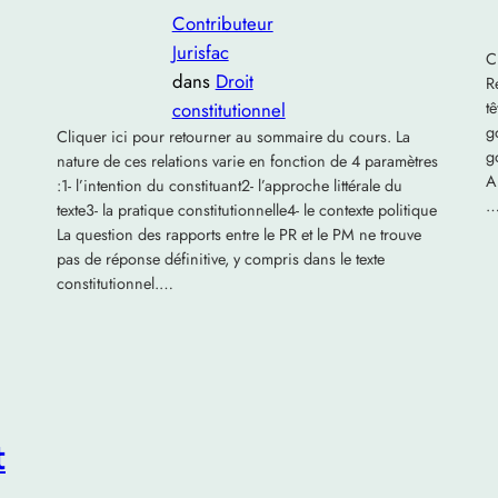
Contributeur
Jurisfac
C
dans
Droit
R
constitutionnel
t
g
Cliquer ici pour retourner au sommaire du cours. La
g
nature de ces relations varie en fonction de 4 paramètres
A
:1- l’intention du constituant2- l’approche littérale du
texte3- la pratique constitutionnelle4- le contexte politique
La question des rapports entre le PR et le PM ne trouve
pas de réponse définitive, y compris dans le texte
constitutionnel.…
t