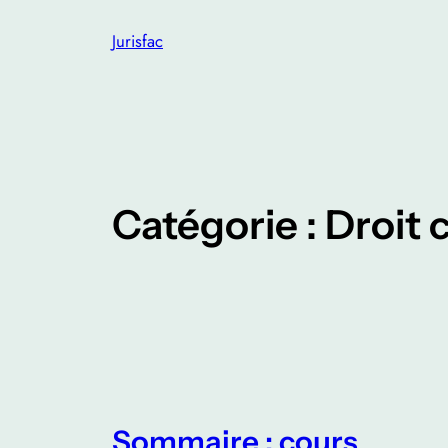
Aller
Jurisfac
au
contenu
Catégorie :
Droit 
Sommaire : cours