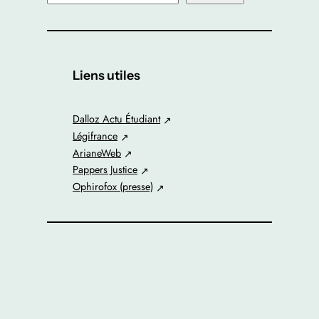
e
c
h
e
Liens utiles
r
c
Dalloz Actu Étudiant
h
Légifrance
e
ArianeWeb
r
Pappers Justice
Ophirofox (presse)
Dernières publications
Explication des 3
jurisprudences Larzul et de